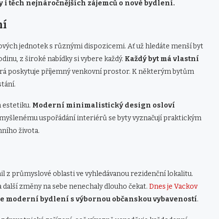
y i těch nejnáročnějších zájemců o nové bydlení.
ní
tových jednotek s různými dispozicemi. Ať už hledáte menší byt
dinu, z široké nabídky si vybere každý.
Každý byt má vlastní
erá poskytuje příjemný venkovní prostor. K některým bytům
stání.
a estetiku.
Moderní minimalistický design osloví
omyšlenému uspořádání interiérů se byty vyznačují praktickým
ního života.
l z průmyslové oblasti ve vyhledávanou rezidenční lokalitu.
a další změny na sebe nenechaly dlouho čekat.
Dnes je Vackov
e moderní bydlení s výbornou občanskou vybaveností
.