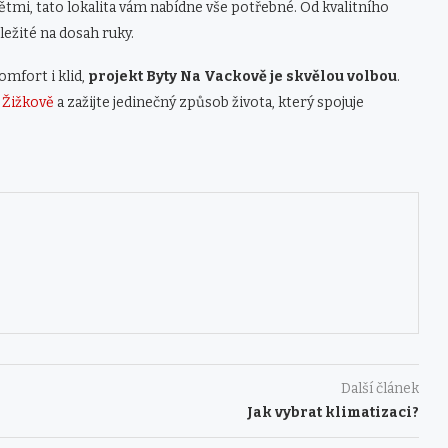
 dětmi, tato lokalita vám nabídne vše potřebné. Od kvalitního
ežité na dosah ruky.
mfort i klid,
projekt Byty Na Vackově je skvělou volbou
.
a Žižkově
a zažijte jedinečný způsob života, který spojuje
Další článek
Jak vybrat klimatizaci?