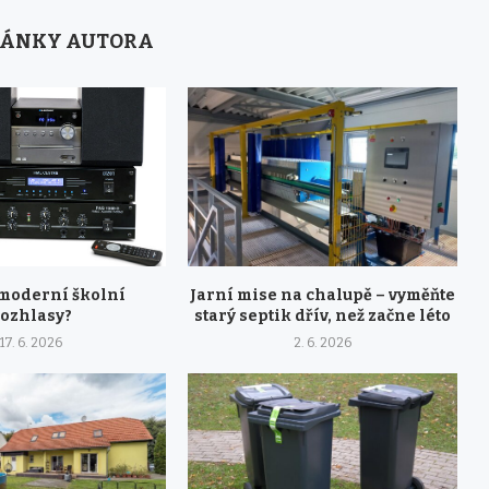
LÁNKY AUTORA
 moderní školní
Jarní mise na chalupě – vyměňte
rozhlasy?
starý septik dřív, než začne léto
17. 6. 2026
2. 6. 2026