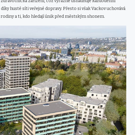
 a zdravotnická zařízení, což výrazně usnadňuje každodenní
díky husté síti veřejné dopravy. Přesto si však Vackov uchovává
rodiny a ti, kdo hledají únik před městským shonem.