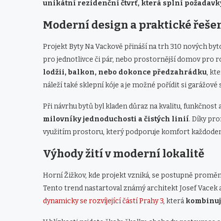
unikátní rezidenční čtvrť, která splní požadavk
Moderní design a praktické řeše
Projekt Byty Na Vackově přináší na trh 310 nových by
pro jednotlivce či pár, nebo prostornější domov pro ro
lodžii, balkon, nebo dokonce předzahrádku
, kt
náleží také sklepní kóje a je možné pořídit si garážové 
Při návrhu bytů byl kladen důraz na kvalitu, funkčnost 
milovníky jednoduchosti a čistých linií
. Díky pr
využitím prostoru, který podporuje komfort každoden
Výhody žití v moderní lokalitě
Horní Žižkov, kde projekt vzniká, se postupně proměni
Tento trend nastartoval známý architekt Josef Vacek 
dynamicky se rozvíjející částí Prahy 3
, která
kombinuj