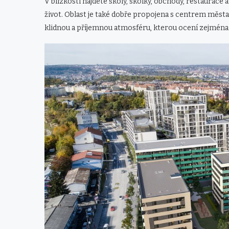
V blízkosti najdete školy, školky, obchody, restaurace
život. Oblast je také dobře propojena s centrem města 
klidnou a příjemnou atmosféru, kterou ocení zejména 