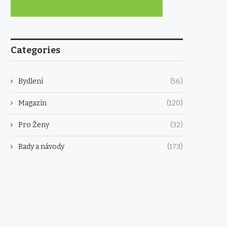
Categories
Bydlení
(56)
Magazín
(120)
Pro Ženy
(32)
Rady a návody
(173)