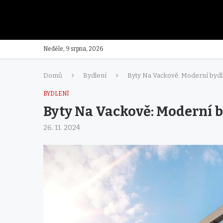
Neděle, 9 srpna, 2026
Domů
Bydlení
Byty Na Vackově: Moderní bydl
BYDLENÍ
Byty Na Vackově: Moderní 
26. 11. 2024