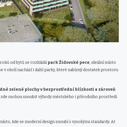
 kroků od bytů se rozkládá
park Židovské pece
, ideální místo
e v okolí nachází i další parky, které nabízejí dostatek prostoru
idné zelené plochy v bezprostřední blízkosti a zároveň
e zde mohou snoubit výhody městského i přírodního prostředí.
o místo, kde se moderní design snoubí s vysokými standardy. Ať