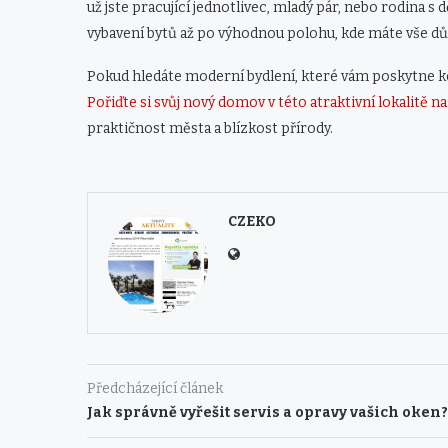
už jste pracující jednotlivec, mladý pár, nebo rodina s
vybavení bytů až po výhodnou polohu, kde máte vše důl
Pokud hledáte moderní bydlení, které vám poskytne ko
Pořiďte si svůj nový domov v této atraktivní lokalitě n
praktičnost města a blízkost přírody.
CZEKO
Předcházející článek
Jak správně vyřešit servis a opravy vašich oken?